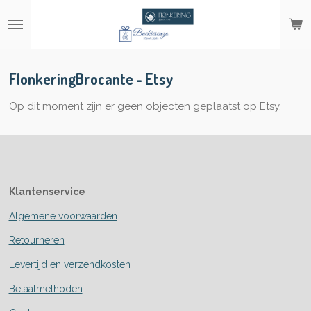
Ga
direct
naar
de
hoofdinhoud
FlonkeringBrocante - Etsy
Op dit moment zijn er geen objecten geplaatst op Etsy.
Klantenservice
Algemene voorwaarden
Retourneren
Levertijd en verzendkosten
Betaalmethoden