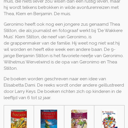
muis, die niets liever zou willen dan een rustig leven, maar
hij wordt telkens betrokken in wilde avonturenreizen met
Thea, Klem en Benjamin. De muis.
Geronimo heeft ook nog een jongere zus genaamd
Thea
Stilton, die als
journalist
en
fotograaf
werkt bij 'De Wakkere
Muis'. Klem Stilton, de neef van Geronimo, is
de
grappenmaker
van de familie. Hij weet nog niet wat hij
wil worden en heeft elke week een andere baan. De 9-
jarige Benjamin Stilton is het favoriete neefje van Geronimo.
Wilhelmus Wervelwind is de opa van Geronimo en Thea
Stilton.
De boeken worden geschreven naar een idee van
Elisabetta Dami. De reeks wordt onder andere geïllustreerd
door Larry Keys. De boeken richten zich op kinderen in de
leeftijd van 6 tot 12 jaar.