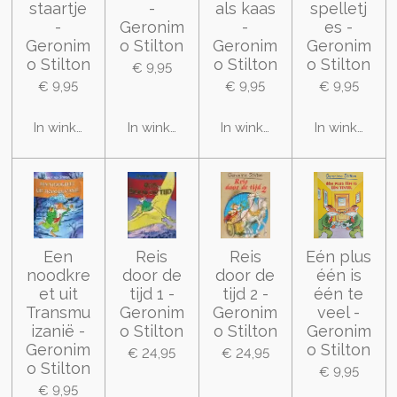
staartje
-
als kaas
spelletj
-
Geronim
-
es -
Geronim
o Stilton
Geronim
Geronim
o Stilton
o Stilton
o Stilton
€ 9,95
€ 9,95
€ 9,95
€ 9,95
In winkelwagen
In winkelwagen
In winkelwagen
In winkelwa
Een
Reis
Reis
Eén plus
noodkre
door de
door de
één is
et uit
tijd 1 -
tijd 2 -
één te
Transmu
Geronim
Geronim
veel -
izanië -
o Stilton
o Stilton
Geronim
Geronim
o Stilton
€ 24,95
€ 24,95
o Stilton
€ 9,95
€ 9,95