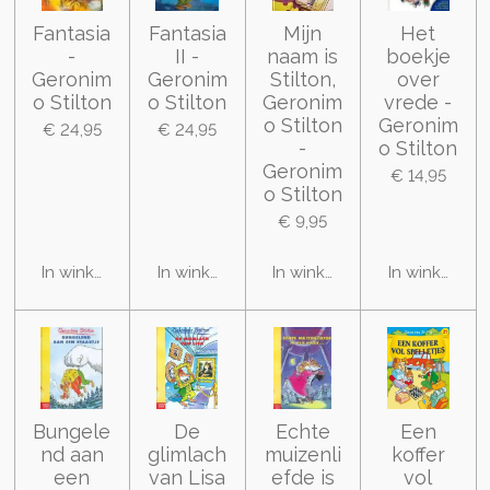
Fantasia
Fantasia
Mijn
Het
-
II -
naam is
boekje
Geronim
Geronim
Stilton,
over
o Stilton
o Stilton
Geronim
vrede -
o Stilton
Geronim
€ 24,95
€ 24,95
-
o Stilton
Geronim
€ 14,95
o Stilton
€ 9,95
In winkelwagen
In winkelwagen
In winkelwagen
In winkelwa
Bungele
De
Echte
Een
nd aan
glimlach
muizenli
koffer
een
van Lisa
efde is
vol