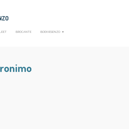
NZO
LEET
BROCANTE
BOEKIESENZO
eronimo