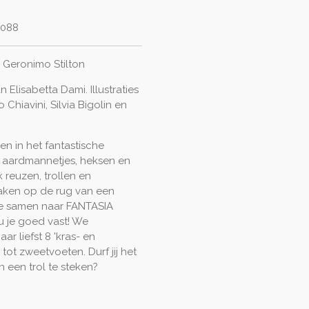
088
- Geronimo Stilton
 Elisabetta Dami. Illustraties
 Chiavini, Silvia Bigolin en
zen in het fantastische
aardmannetjes, heksen en
 reuzen, trollen en
maken op de rug van een
e samen naar FANTASIA
u je goed vast! We
ar liefst 8 'kras- en
tot zweetvoeten. Durf jij het
 een trol te steken?