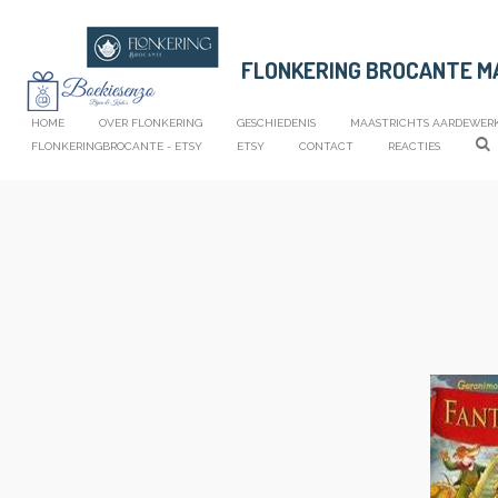
Ga
direct
FLONKERING BROCANTE 
naar
de
hoofdinhoud
HOME
OVER FLONKERING
GESCHIEDENIS
MAASTRICHTS AARDEWER
FLONKERINGBROCANTE - ETSY
ETSY
CONTACT
REACTIES