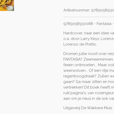
Artikelnummer:
9789058930
9789058930088 -
Fantasia 
Hardcover,
naar een idee van
o.a. door Larry Keys, Lorenzo
Lorenzo de Pretto.
Dromen jullie nooit over rei
FANTASIA? Zeemeerminnen, 
feeën ontmoeten... Maar ook
weerwolven... Of een ritje 
regenboogdraak? Zullen w
gaan? Ga maar zitten en ho
vertrekken! Dit boek heeft ma
ruik'pagina's, van rozengeur 
aan om je neus in de sok van
Uitgeverij De Wakkere Muis.