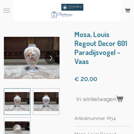
Ga
direct
naar
de
hoofdinhoud
Mosa, Louis
Regout Decor 601
Paradijsvogel -
Vaas
€ 20,00
In winkelwagen
Artikelnummer:
M34