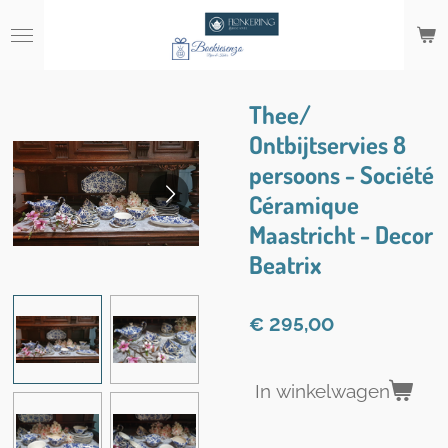
Ga
direct
naar
de
hoofdinhoud
Thee/
Ontbijtservies 8
persoons - Société
Céramique
Maastricht - Decor
Beatrix
€ 295,00
In winkelwagen