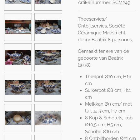
Artikelnummer:
SCM249
Theeservies/
Ontbijtservies, Société
Céramique Maestricht,
decor Beatrix 8 persoons;
Gemaakt ter ere van de
geboorte van Beatrix
(1938).
Theepot Ø10 cm, H16
cm
Suikerpot Ø8 cm, H11
cm
Melkkan Ø9 cm/ met
tuit 12,5 cm, H7 cm
8 Kop & Schotels, kop
Ø10,5 cm, H5 cm,
Schotel Ø16 cm
8 Ontbijtborden Ø21 cm