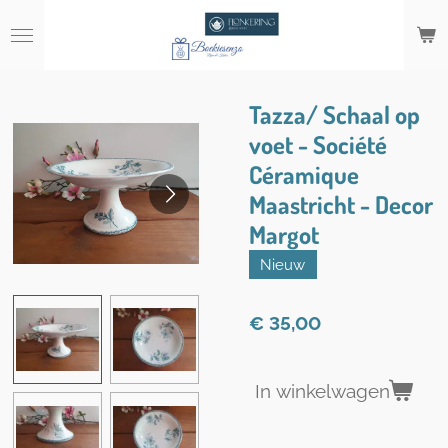
Ga
direct
naar
de
hoofdinhoud
Tazza/ Schaal op
voet - Société
Céramique
Maastricht - Decor
Margot
Nieuw
€ 35,00
In winkelwagen