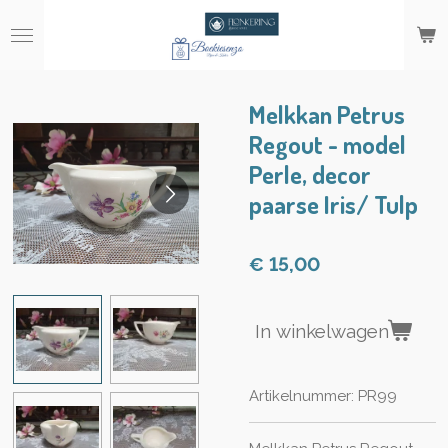
Ga
direct
naar
de
hoofdinhoud
Melkkan Petrus
Regout - model
Perle, decor
paarse Iris/ Tulp
€ 15,00
In winkelwagen
Artikelnummer:
PR99