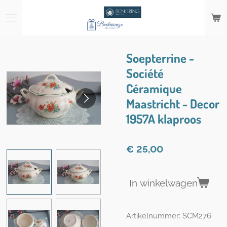
Ga
direct
naar
de
hoofdinhoud
Soepterrine -
Société
Céramique
Maastricht - Decor
1957A klaproos
€ 25,00
In winkelwagen
Artikelnummer:
SCM276