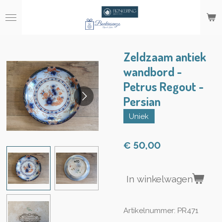
Ga
direct
naar
de
hoofdinhoud
Zeldzaam antiek
wandbord -
Petrus Regout -
Persian
Uniek
€ 50,00
In winkelwagen
Artikelnummer:
PR471