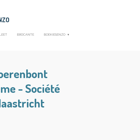
NZO
LEET
BROCANTE
BOEKIESENZO
Boerenbont
ème - Société
aastricht