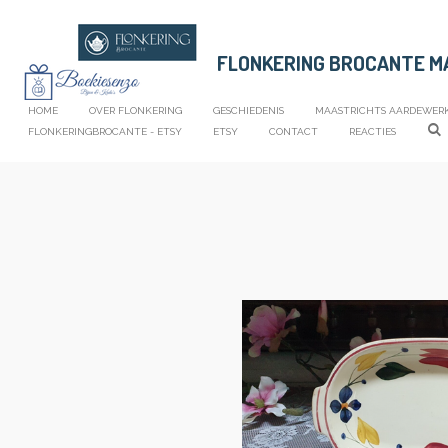
Ga
direct
FLONKERING BROCANTE 
naar
de
hoofdinhoud
HOME
OVER FLONKERING
GESCHIEDENIS
MAASTRICHTS AARDEWER
FLONKERINGBROCANTE - ETSY
ETSY
CONTACT
REACTIES