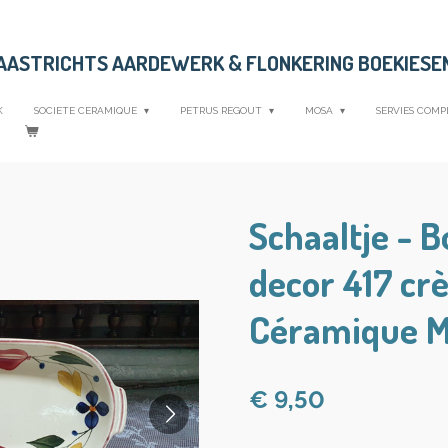
MAASTRICHTS AARDEWERK &
FLONKERING BOEKIESE
K
SOCIETE CERAMIQUE
PETRUS REGOUT
MOSA
SERVIES COMP
Schaaltje - 
decor 417 cr
Céramique M
€ 9,50