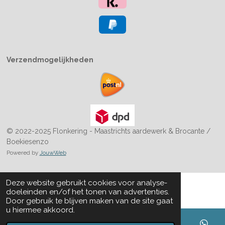
Verzendmogelijkheden
© 2022-2025 Flonkering - Maastrichts aardewerk & Brocante /
Boekiesenzo
Powered by
JouwWeb
Deze website gebruikt cookies voor analyse-
doeleinden en/of het tonen van advertenties.
Door gebruik te blijven maken van de site gaat
u hiermee akkoord.