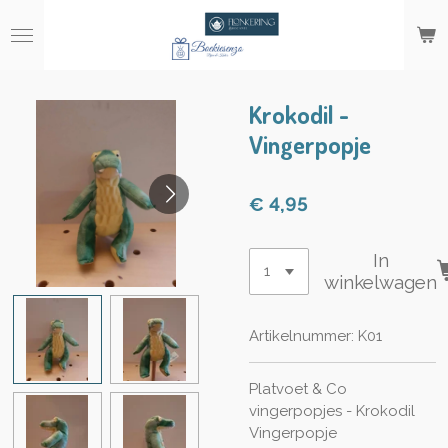
Ga
direct
naar
de
hoofdinhoud
Krokodil -
Vingerpopje
€ 4,95
In
winkelwagen
Artikelnummer:
K01
Platvoet & Co
vingerpopjes - Krokodil
Vingerpopje