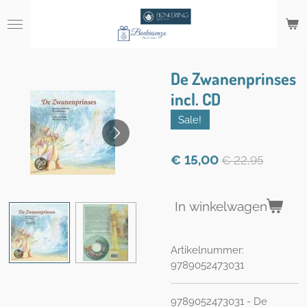
Ga
direct
naar
de
hoofdinhoud
De Zwanenprinses
incl. CD
Sale!
€ 15,00
€ 22,95
In winkelwagen
Artikelnummer:
9789052473031
9789052473031 - De