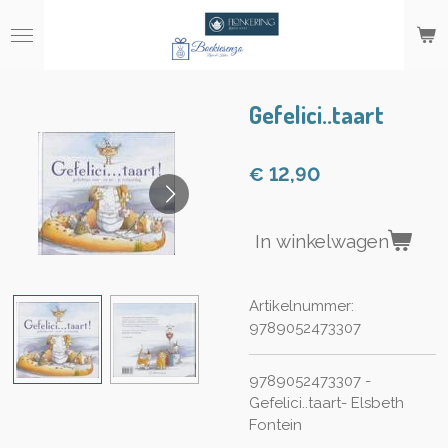
Ga
direct
naar
de
hoofdinhoud
Gefelici..taart
€ 12,90
In winkelwagen
Artikelnummer:
9789052473307
9789052473307 -
Gefelici..taart- Elsbeth
Fontein