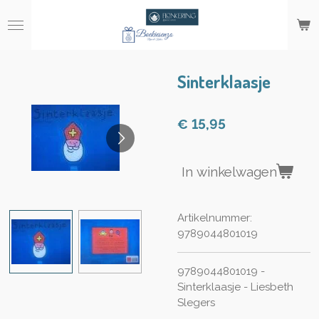
Ga
direct
naar
de
hoofdinhoud
Sinterklaasje
€ 15,95
In winkelwagen
Artikelnummer:
9789044801019
9789044801019 -
Sinterklaasje - Liesbeth
Slegers