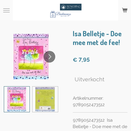
Ga
direct
naar
de
hoofdinhoud
Isa Belletje - Doe
mee met de fee!
€ 7,95
Uitverkocht
Artikelnummer:
9789052473512
9789052473512
Isa
Belletje - Doe mee met de