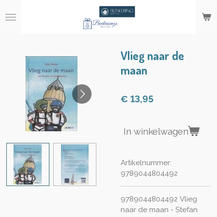
Ga
direct
naar
de
hoofdinhoud
Vlieg naar de
maan
€ 13,95
In winkelwagen
Artikelnummer:
9789044804492
9789044804492
Vlieg
naar de maan - Stefan