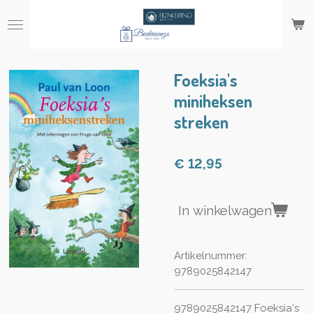
Ga
direct
naar
de
hoofdinhoud
Foeksia's
miniheksen
streken
€ 12,95
In winkelwagen
Artikelnummer:
9789025842147
9789025842147 Foeksia's