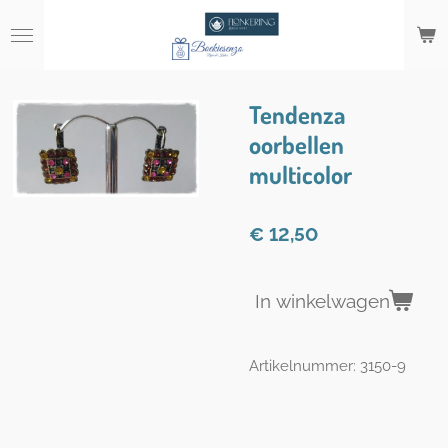
Ga
direct
naar
de
hoofdinhoud
Tendenza
oorbellen
multicolor
€ 12,50
In winkelwagen
Artikelnummer:
3150-9