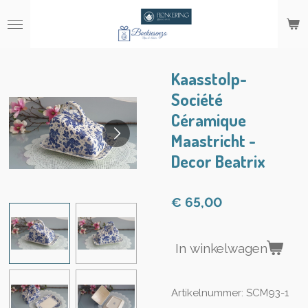
Ga
direct
naar
de
hoofdinhoud
Kaasstolp-
Société
Céramique
Maastricht -
Decor Beatrix
€ 65,00
In winkelwagen
Artikelnummer:
SCM93-1