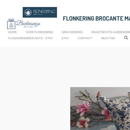
Ga
direct
FLONKERING BROCANTE 
naar
de
hoofdinhoud
HOME
OVER FLONKERING
GESCHIEDENIS
MAASTRICHTS AARDEWER
FLONKERINGBROCANTE - ETSY
ETSY
CONTACT
REACTIES