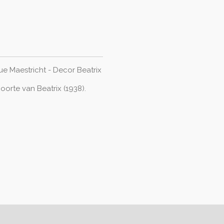
ue Maestricht - Decor Beatrix
orte van Beatrix (1938).
.