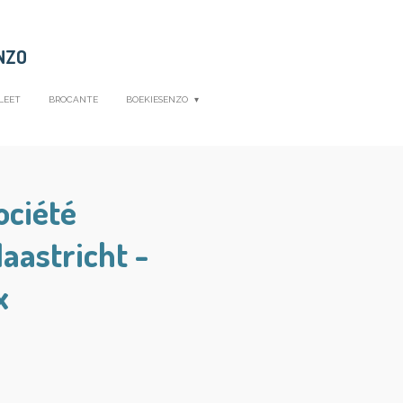
NZO
LEET
BROCANTE
BOEKIESENZO
ociété
astricht -
x