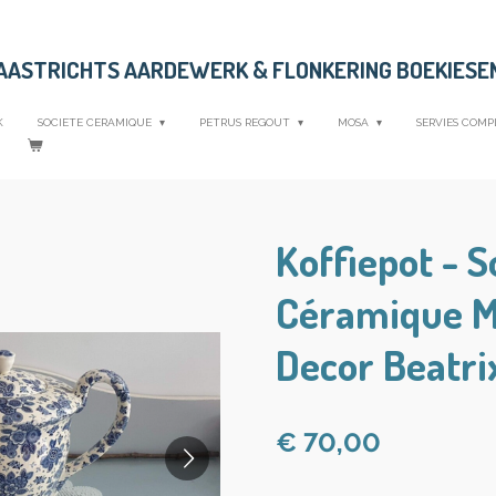
MAASTRICHTS AARDEWERK &
FLONKERING BOEKIESE
K
SOCIETE CERAMIQUE
PETRUS REGOUT
MOSA
SERVIES COMP
Koffiepot - S
Céramique Ma
Decor Beatri
€ 70,00