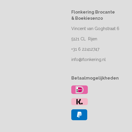
Flonkering Brocante
&
Boekiesenzo
Vincent van Goghstraat 6
5121 CL Rijen
+31 6 22412747
info@flonkering.nl
Betaalmogelijkheden