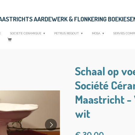
MAASTRICHTS AARDEWERK &
FLONKERING BOEKIESE
K
SOCIETE CERAMIQUE
PETRUS REGOUT
MOSA
SERVIES COMP
Schaal op vo
Société Cér
Maastricht -
wit
€ 30,00