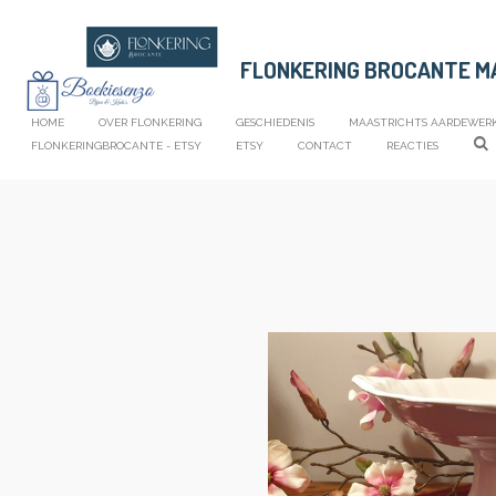
Ga
direct
FLONKERING BROCANTE 
naar
de
hoofdinhoud
HOME
OVER FLONKERING
GESCHIEDENIS
MAASTRICHTS AARDEWER
FLONKERINGBROCANTE - ETSY
ETSY
CONTACT
REACTIES