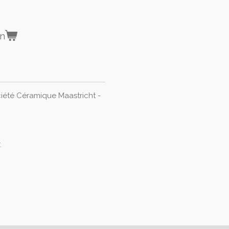
en
iété Céramique Maastricht -
.