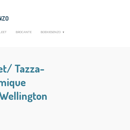
NZO
LEET
BROCANTE
BOEKIESENZO
et/ Tazza-
amique
 Wellington