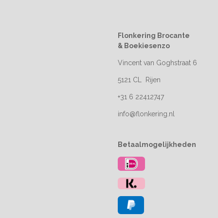
Flonkering Brocante
&
Boekiesenzo
Vincent van Goghstraat 6
5121 CL Rijen
+31 6 22412747
info@flonkering.nl
Betaalmogelijkheden