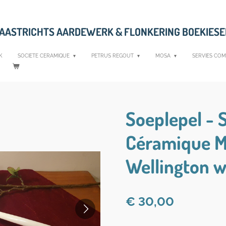
MAASTRICHTS AARDEWERK &
FLONKERING BOEKIES
K
SOCIETE CERAMIQUE
PETRUS REGOUT
MOSA
SERVIES COM
Soeplepel - 
Céramique Ma
Wellington w
€ 30,00