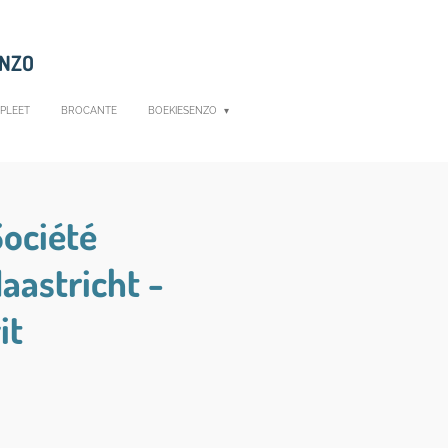
ENZO
PLEET
BROCANTE
BOEKIESENZO
Société
astricht -
it