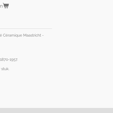
en
té Céramique Maastricht -
1870-1957.
r stuk.