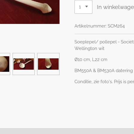
In winkelwag
Artikelnummer:
SCM264
Soeplepel/ pollepel - Socié
Wellington wit
Ø10 cm, L22 cm
BM550A & BM530A datering 
Conditie, zie foto's. Prijs is pe