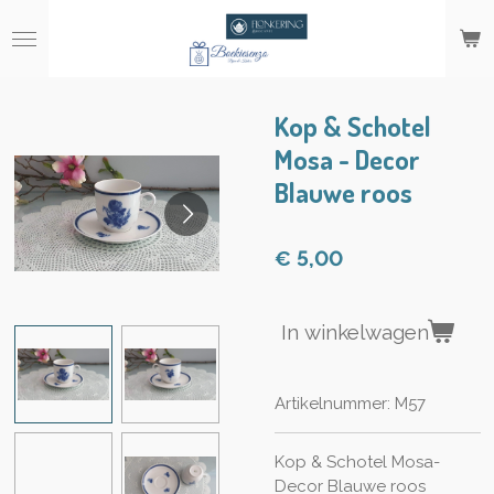
Ga
direct
naar
de
hoofdinhoud
Kop & Schotel
Mosa - Decor
Blauwe roos
€ 5,00
In winkelwagen
Artikelnummer:
M57
Kop & Schotel Mosa-
Decor Blauwe roos