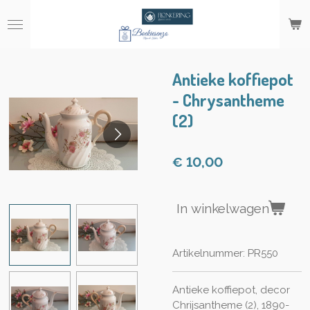
Ga
direct
naar
de
hoofdinhoud
Antieke koffiepot
- Chrysantheme
(2)
€ 10,00
In winkelwagen
Artikelnummer:
PR550
Antieke koffiepot, decor
Chrijsantheme (2), 1890-