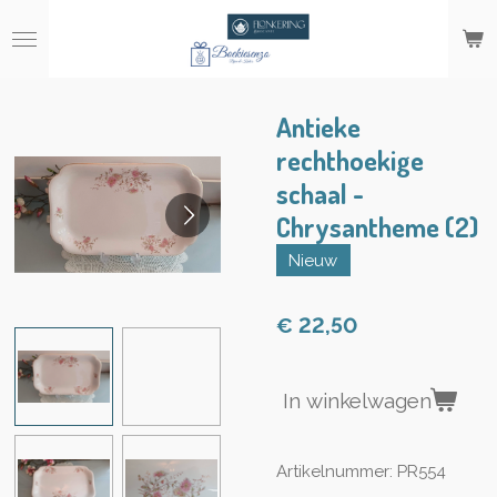
Ga
direct
naar
de
hoofdinhoud
Antieke
rechthoekige
schaal -
Chrysantheme (2)
Nieuw
€ 22,50
In winkelwagen
Artikelnummer:
PR554