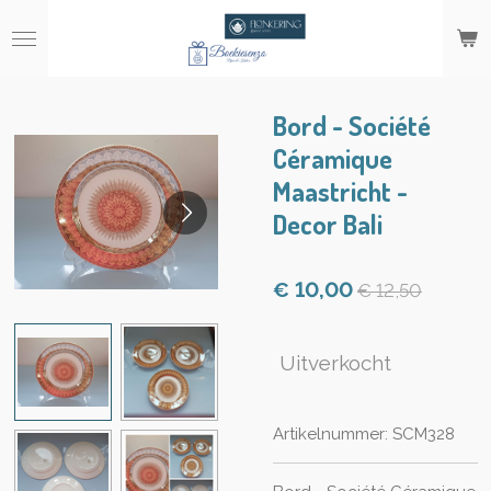
Ga
direct
naar
de
hoofdinhoud
Bord - Société
Céramique
Maastricht -
Decor Bali
€ 10,00
€ 12,50
Uitverkocht
Artikelnummer:
SCM328