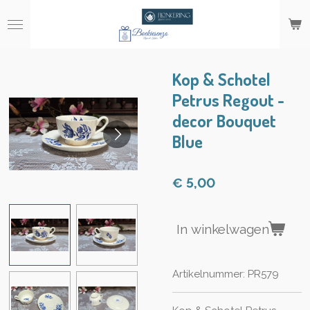
Ga
direct
naar
de
hoofdinhoud
Kop & Schotel
Petrus Regout -
decor Bouquet
Blue
€ 5,00
In winkelwagen
Artikelnummer:
PR579