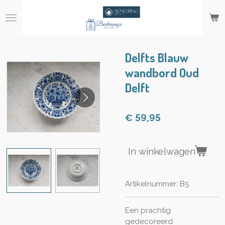
Ga
direct
naar
de
hoofdinhoud
Delfts Blauw
wandbord Oud
Delft
€ 59,95
In winkelwagen
Artikelnummer:
B5
Een prachtig
gedecoreerd