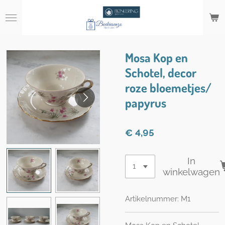
Ga
direct
naar
de
hoofdinhoud
Mosa Kop en
Schotel, decor
roze bloemetjes/
papyrus
€ 4,95
In
winkelwagen
Artikelnummer:
M1