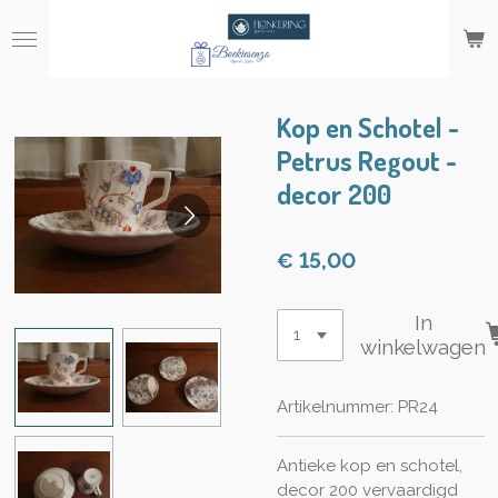
Ga
direct
naar
de
hoofdinhoud
Kop en Schotel -
Petrus Regout -
decor 200
€ 15,00
In
winkelwagen
Artikelnummer:
PR24
Antieke kop en schotel,
decor 200 vervaardigd